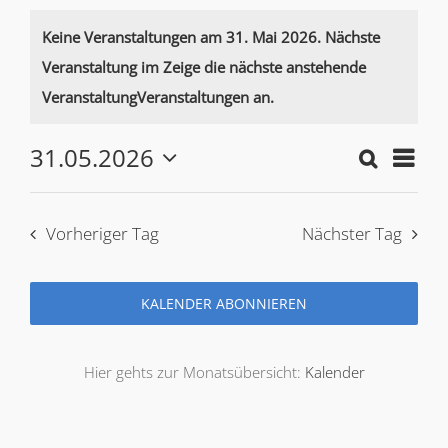
Veranstaltungen
Keine Veranstaltungen am 31. Mai 2026. Nächste
Veranstaltung im Zeige die
nächste anstehende
Notice
for
VeranstaltungVeranstaltungen an.
31.05.2026
Verans
Veran
Suche
31.
Tag
Wählen
Such-
Ansic
Sie
das
und
Vorheriger Tag
Nächster Tag
Mai
Datum
Ansich
aus.
KALENDER ABONNIEREN
2026
Hier gehts zur Monatsübersicht:
Kalender