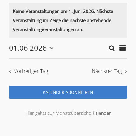
Veranstaltungen
Keine Veranstaltungen am 1. Juni 2026. Nächste
Veranstaltung im Zeige die
nächste anstehende
Notice
for
VeranstaltungVeranstaltungen an.
01.06.2026
Verans
Veran
Suche
1.
Tag
Wählen
Such-
Ansic
Sie
das
und
Vorheriger Tag
Nächster Tag
Juni
Datum
Ansich
aus.
KALENDER ABONNIEREN
2026
Hier gehts zur Monatsübersicht:
Kalender