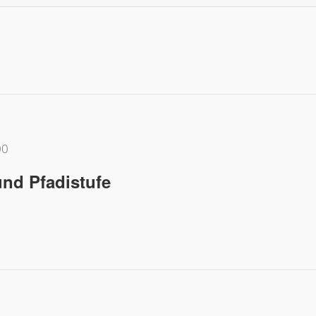
00
und Pfadistufe