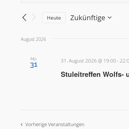
eingeben.
Such-
Suchen
Zukünftige
Heute
und
Sie
Wählen
Sie
Veranstaltungen
Ansichtennavigation
das
August 2026
nach
Datum
Schlüsselwort.
aus.
Mo.
31. August 2026 @ 19:00
-
22:
31
Stuleitreffen Wolfs- 
Vorherige
Veranstaltungen