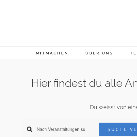
Skip
to
content
MITMACHEN
ÜBER UNS
TE
Hier findest du alle
Du weisst von ein
Veranstaltungen
Veranstaltung
SUCHE V
Schlüsselwort