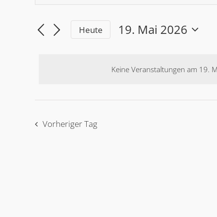
Such-
eingeben.
und
Suchen
19. Mai 2026
Heute
for
Sie
Wählen
Ansichtennavigation
Sie
Veranstaltungen
das
nach
Keine Veranstaltungen am 19. M
Datum
19.
Schlüsselwort.
aus.
Vorheriger Tag
Mai
2026