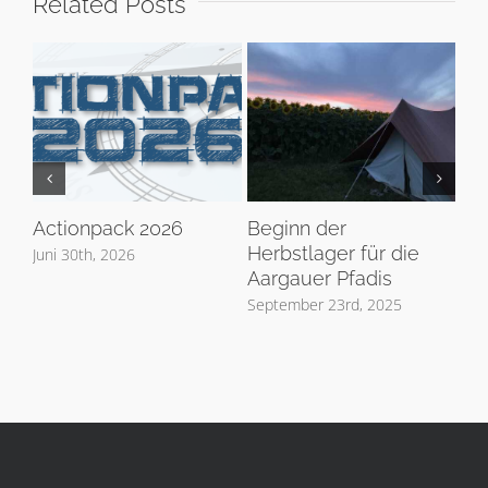
Related Posts
Actionpack 2026
Beginn der
Di
Herbstlager für die
zie
Juni 30th, 2026
Aargauer Pfadis
So
September 23rd, 2025
Juli