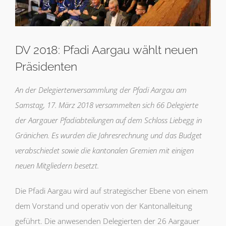
DV 2018: Pfadi Aargau wählt neuen
Präsidenten
An der Delegiertenversammlung der Pfadi Aargau am
Samstag, 17. März 2018 versammelten sich 66 Delegierte
der Aargauer Pfadiabteilungen auf dem Schloss Liebegg in
Gränichen. Es wurden die Jahresrechnung und das Budget
verabschiedet sowie die kantonalen Gremien mit einigen
neuen Mitgliedern besetzt.
Die Pfadi Aargau wird auf strategischer Ebene von einem
dem Vorstand und operativ von der Kantonalleitung
geführt. Die anwesenden Delegierten der 26 Aargauer