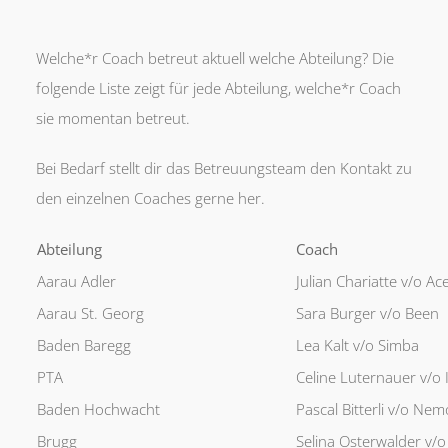
Welche*r Coach betreut aktuell welche Abteilung? Die
folgende Liste zeigt für jede Abteilung, welche*r Coach
sie momentan betreut.
Bei Bedarf stellt dir das Betreuungsteam den Kontakt zu
den einzelnen Coaches gerne her.
Abteilung
xxxxxxxxxxxxxxxxxxxxxxxx
Coach
xxxxxxxxxxxxx
Aarau Adler
Julian Chariatte v/o Ac
Aarau St. Georg
Sara Burger v/o Been
Baden Baregg
Lea Kalt v/o Simba
PTA
Celine Luternauer v/o I
Baden Hochwacht
Pascal Bitterli v/o Nem
Brugg
Selina Osterwalder v/