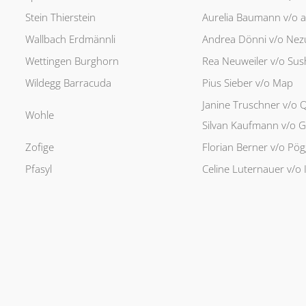
Stein Thierstein
Aurelia Baumann v/o a
Wallbach Erdmännli
Andrea Dönni v/o Nez
Wettingen Burghorn
Rea Neuweiler v/o Sus
Wildegg Barracuda
Pius Sieber v/o Map
Janine Truschner v/o Q
Wohle
Silvan Kaufmann v/o G
Zofige
Florian Berner v/o Pög
Pfasyl
Celine Luternauer v/o I