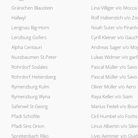
Gränichen Blaustein
Lina Villiger v/o Mocca
Hallwyl
Rolf Haberstich v/o Zo
Lengnau Big-Horn
Noah Suter v/o Piranh
Lenzburg Gofers
Cyrill Kleiner v/o Gauc
Alpha Centauri
Andreas Sager v/o Mog
Nussbaumen St.Peter
Lukas Widmer v/o garf
Rohrdorf Sodales
Pascal Müller v/o Savo
Rohrdorf Heitersberg
Pascal Müller v/o Savo
Rymenzburg Kulm
Oliver Müller v/o Aero
Rymenzburg Wyna
Raya Keller v/o Siam
Safenwil St.Georg
Marius Fedeli v/o Boun
Pfadi Schöftle
Ciril Humbel v/o Fochs
Pfadi Sins Orion
Linus Albertin v/o Silen
Spreitenbach Riko
Livio Aemmer v/o Quid