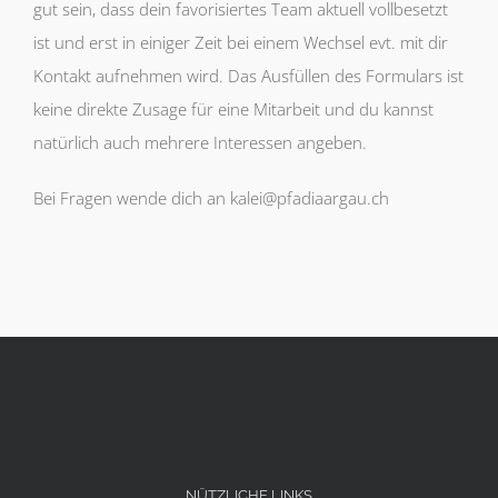
gut sein, dass dein favorisiertes Team aktuell vollbesetzt
ist und erst in einiger Zeit bei einem Wechsel evt. mit dir
Kontakt aufnehmen wird. Das Ausfüllen des Formulars ist
keine direkte Zusage für eine Mitarbeit und du kannst
natürlich auch mehrere Interessen angeben.
Bei Fragen wende dich an kalei@pfadiaargau.ch
NÜTZLICHE LINKS