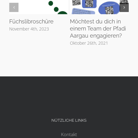
Füchslibroschüre
Möchtest du dich in
Ge
einem Team der Pfadi
Ge
November 4th, 2023
Aargau engagieren?
Apri
Oktober 26th, 2021
NÜTZLICHE LINKS
Kontakt