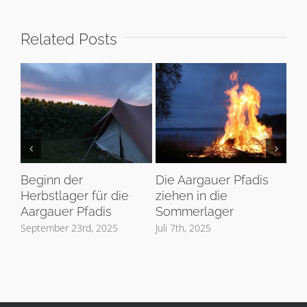
Related Posts
Beginn der
Die Aargauer Pfadis
Di
Herbstlager für die
ziehen in die
ei
Aargauer Pfadis
Sommerlager
Ka
September 23rd, 2025
Juli 7th, 2025
Mär