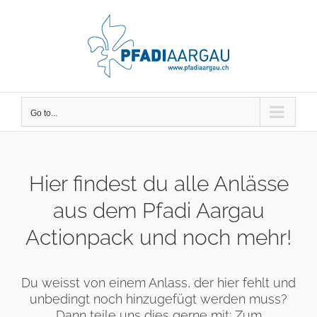
Skip
to
content
Go to...
Hier findest du alle Anlässe
aus dem Pfadi Aargau
Actionpack und noch mehr!
Du weisst von einem Anlass, der hier fehlt und
unbedingt noch hinzugefügt werden muss?
Dann teile uns dies gerne mit:
Zum