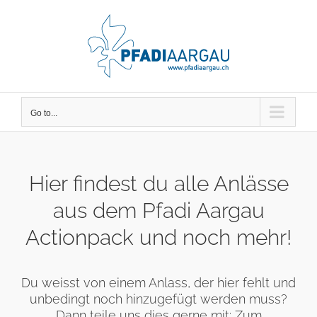
Skip
to
content
Go to...
Hier findest du alle Anlässe
aus dem Pfadi Aargau
Actionpack und noch mehr!
Du weisst von einem Anlass, der hier fehlt und
unbedingt noch hinzugefügt werden muss?
Dann teile uns dies gerne mit:
Zum