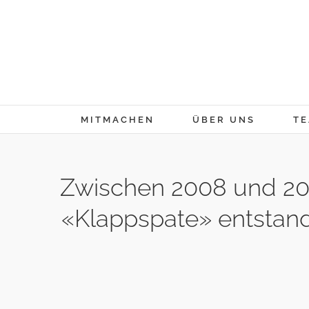
Skip
to
content
MITMACHEN
ÜBER UNS
TE
Zwischen 2008 und 201
«Klappspate» entstan