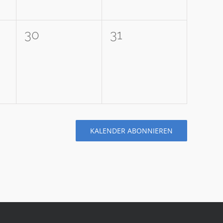
0
0
30
31
tungen,
Veranstaltungen,
Veranstaltungen,
KALENDER ABONNIEREN