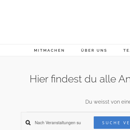
Skip
to
content
MITMACHEN
ÜBER UNS
TE
Hier findest du alle
Du weisst von ein
Veranstaltungen
Veranstaltung
SUCHE V
Schlüsselwort