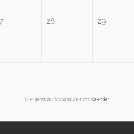
0
0
7
28
29
,
eranstaltungen,
Veranstaltungen,
Veranstal
Hier gehts zur Monatsübersicht:
Kalender