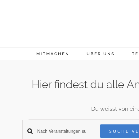
Skip
to
content
MITMACHEN
ÜBER UNS
TE
Hier findest du alle
Du weisst von ein
Veranstaltungen
Veranstaltung
SUCHE V
Schlüsselwort