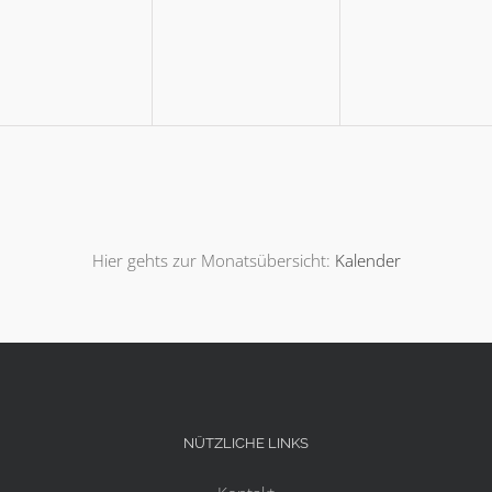
,
eranstaltungen,
Veranstaltungen,
Veranstal
Hier gehts zur Monatsübersicht:
Kalender
NÜTZLICHE LINKS