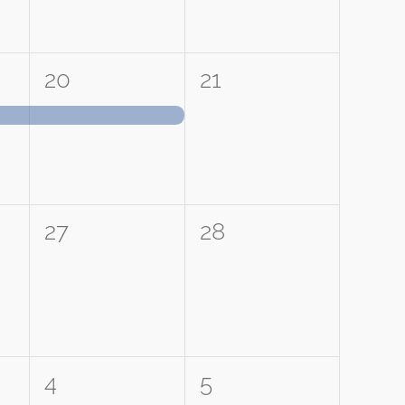
1
0
20
21
ung,
Veranstaltung,
Veranstaltungen,
0
0
27
28
tungen,
Veranstaltungen,
Veranstaltungen,
0
0
4
5