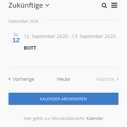
Zukünftige
Ver
Suche
Veranstaltungen
Verans
Liste
Wählen
Ans
Sie
Such-
September 2026
das
und
Datum
Sa.
12. September 2026
-
13. September 2026
12
aus.
Ansich
BOTT
Veranstaltungen
Vorherige
Heute
Nächste
Veranstal
KALENDER ABONNIEREN
Hier gehts zur Monatsübersicht:
Kalender