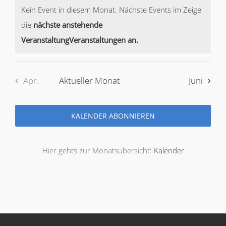
Veranstaltungen
Veranstaltungen
Veranstaltungen
Veranstaltungen
Veranstaltunge
Veranstal
Veran
Kein Event in diesem Monat. Nächste Events im Zeige
die
nächste anstehende
Notice
VeranstaltungVeranstaltungen an.
Apr.
Aktueller Monat
Juni
KALENDER ABONNIEREN
Hier gehts zur Monatsübersicht:
Kalender