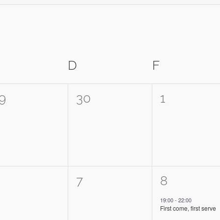
MITTWOCH
D
DONNERSTAG
F
FREITAG
0
0
9
30
1
,
eranstaltungen,
Veranstaltungen,
Veranstal
0
1
7
8
,
eranstaltungen,
Veranstaltungen,
Veranstalt
19:00
-
22:00
First come, first serve