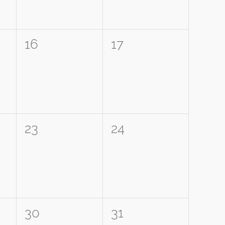
0
0
16
17
tungen,
Veranstaltungen,
Veranstaltungen,
0
0
23
24
tungen,
Veranstaltungen,
Veranstaltungen,
0
0
30
31