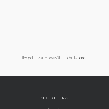
,
eranstaltungen,
Veranstaltungen,
Veranstal
Hier gehts zur Monatsübersicht:
Kalender
NÜTZLICHE LINKS