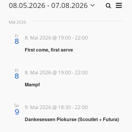
08.05.2026
 - 
07.08.2026
Ver
Suche
Veranstaltungen
Verans
Liste
Wählen
Ans
Sie
Such-
Mai 2026
das
und
Datum
Fr.
8. Mai 2026 @ 19:00
-
22:00
8
aus.
Ansich
First come, first serve
Fr.
8. Mai 2026 @ 19:00
-
22:00
8
Mampf
Sa.
9. Mai 2026 @ 18:30
-
22:00
9
Dankesessen Piokurse (Scoutlet + Futura)