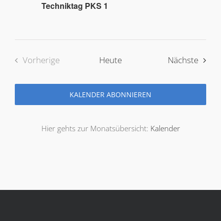
Techniktag PKS 1
Veran
Vorherige
Heute
Nächste
Veranstaltungen
KALENDER ABONNIEREN
Hier gehts zur Monatsübersicht:
Kalender